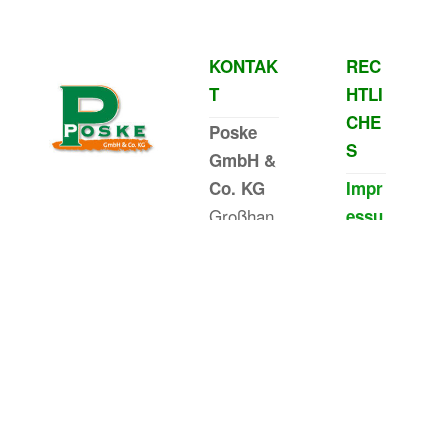
KONTAK
REC
T
HTLI
CHE
Poske
S
GmbH &
Co. KG
Impr
Großhan
essu
del –
m
Herstelle
Disc
r
laim
für
er
Tiernahr
Date
ung &
nsch
Tierbeda
utz
rf
AGB