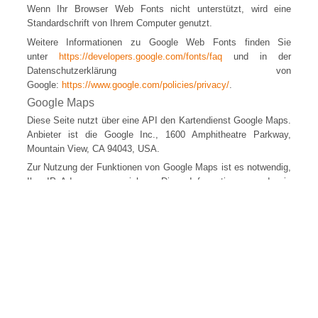
Wenn Ihr Browser Web Fonts nicht unterstützt, wird eine
Standardschrift von Ihrem Computer genutzt.
Weitere Informationen zu Google Web Fonts finden Sie
unter
https://developers.google.com/fonts/faq
und in der
Datenschutzerklärung von
Google:
https://www.google.com/policies/privacy/
.
Google Maps
Diese Seite nutzt über eine API den Kartendienst Google Maps.
Anbieter ist die Google Inc., 1600 Amphitheatre Parkway,
Mountain View, CA 94043, USA.
Zur Nutzung der Funktionen von Google Maps ist es notwendig,
Ihre IP Adresse zu speichern. Diese Informationen werden in
der Regel an einen Server von Google in den USA übertragen
und dort gespeichert. Der Anbieter dieser Seite hat keinen
Einfluss auf diese Datenübertragung.
Die Nutzung von Google Maps erfolgt im Interesse einer
ansprechenden Darstellung unserer Online-Angebote und an
einer leichten Auffindbarkeit der von uns auf der Website
angegebenen Orte. Dies stellt ein berechtigtes Interesse im
Sinne von Art. 6 Abs. 1 lit. f DSGVO dar.