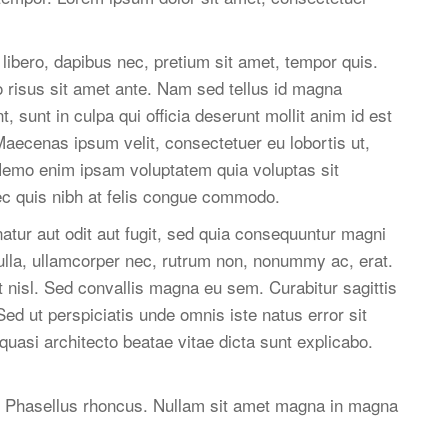
 libero, dapibus nec, pretium sit amet, tempor quis.
dio risus sit amet ante. Nam sed tellus id magna
 sunt in culpa qui officia deserunt mollit anim id est
 Maecenas ipsum velit, consectetuer eu lobortis ut,
 Nemo enim ipsam voluptatem quia voluptas sit
nec quis nibh at felis congue commodo.
tur aut odit aut fugit, sed quia consequuntur magni
nulla, ullamcorper nec, rutrum non, nonummy ac, erat.
 nisl. Sed convallis magna eu sem. Curabitur sagittis
ed ut perspiciatis unde omnis iste natus error sit
uasi architecto beatae vitae dicta sunt explicabo.
tio. Phasellus rhoncus. Nullam sit amet magna in magna