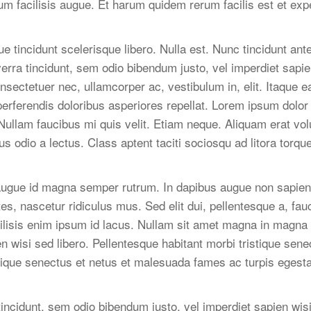
um facilisis augue. Et harum quidem rerum facilis est et exp
 tincidunt scelerisque libero. Nulla est. Nunc tincidunt an
verra tincidunt, sem odio bibendum justo, vel imperdiet sapien
nsectetuer nec, ullamcorper ac, vestibulum in, elit. Itaque e
erferendis doloribus asperiores repellat. Lorem ipsum dolor s
u. Nullam faucibus mi quis velit. Etiam neque. Aliquam erat 
etus odio a lectus. Class aptent taciti sociosqu ad litora tor
augue id magna semper rutrum. In dapibus augue non sapie
es, nascetur ridiculus mus. Sed elit dui, pellentesque a, fa
cilisis enim ipsum id lacus. Nullam sit amet magna in magna 
en wisi sed libero. Pellentesque habitant morbi tristique se
istique senectus et netus et malesuada fames ac turpis eges
ra tincidunt, sem odio bibendum justo, vel imperdiet sapien w