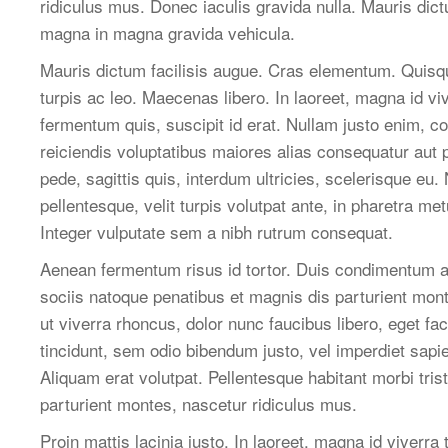
ridiculus mus. Donec iaculis gravida nulla. Mauris dict
magna in magna gravida vehicula.
Mauris dictum facilisis augue. Cras elementum. Quisque
turpis ac leo. Maecenas libero. In laoreet, magna id vi
fermentum quis, suscipit id erat. Nullam justo enim, co
reiciendis voluptatibus maiores alias consequatur aut p
pede, sagittis quis, interdum ultricies, scelerisque e
pellentesque, velit turpis volutpat ante, in pharetra m
Integer vulputate sem a nibh rutrum consequat.
Aenean fermentum risus id tortor. Duis condimentum 
sociis natoque penatibus et magnis dis parturient mont
ut viverra rhoncus, dolor nunc faucibus libero, eget fa
tincidunt, sem odio bibendum justo, vel imperdiet sapi
Aliquam erat volutpat. Pellentesque habitant morbi tr
parturient montes, nascetur ridiculus mus.
Proin mattis lacinia justo. In laoreet, magna id viver