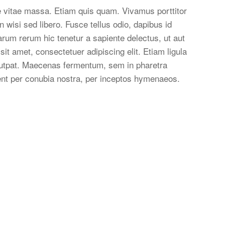
te vitae massa. Etiam quis quam. Vivamus porttitor
 wisi sed libero. Fusce tellus odio, dapibus id
arum rerum hic tenetur a sapiente delectus, ut aut
it amet, consectetuer adipiscing elit. Etiam ligula
volutpat. Maecenas fermentum, sem in pharetra
quent per conubia nostra, per inceptos hymenaeos.
RECHTLICHES
o. KG
Impressum
teller
Disclaimer
Tierbedarf
Datenschutz
AGB