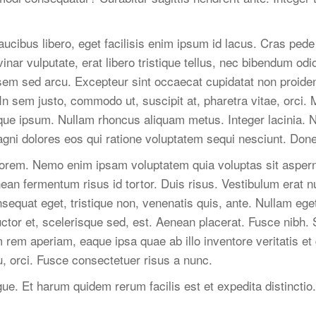
ucibus libero, eget facilisis enim ipsum id lacus. Cras pede
vinar vulputate, erat libero tristique tellus, nec bibendum o
em sed arcu. Excepteur sint occaecat cupidatat non proident,
In sem justo, commodo ut, suscipit at, pharetra vitae, orci.
sque ipsum. Nullam rhoncus aliquam metus. Integer lacinia.
magni dolores eos qui ratione voluptatem sequi nesciunt. Do
orem. Nemo enim ipsam voluptatem quia voluptas sit asperna
ean fermentum risus id tortor. Duis risus. Vestibulum erat 
equat eget, tristique non, venenatis quis, ante. Nullam eget
tor et, scelerisque sed, est. Aenean placerat. Fusce nibh. S
m aperiam, eaque ipsa quae ab illo inventore veritatis et q
eu, orci. Fusce consectetuer risus a nunc.
ugue. Et harum quidem rerum facilis est et expedita distinc