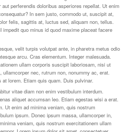
 aut perferendis doloribus asperiores repellat. Ut enim
consequatur? In sem justo, commodo ut, suscipit at,
lor felis, sagittis at, luctus sed, aliquam non, tellus.
ihil impedit quo minus id quod maxime placeat facere
ue, velit turpis volutpat ante, in pharetra metus odio
lentesque arcu. Cras elementum. Integer malesuada.
ionem ullam corporis suscipit laboriosam, nisi ut
a, ullamcorper nec, rutrum non, nonummy ac, erat.
 at lorem. Etiam quis quam. Duis pulvinar.
abitur vitae diam non enim vestibulum interdum.
cenas aliquet accumsan leo. Etiam egestas wisi a erat.
sum. Ut enim ad minima veniam, quis nostrum
stibulum ipsum. Donec ipsum massa, ullamcorper in,
d minima veniam, quis nostrum exercitationem ullam
r tempor. Lorem ipsum dolor sit amet, consectetuer