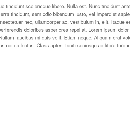
 tincidunt scelerisque libero. Nulla est. Nunc tincidunt an
verra tincidunt, sem odio bibendum justo, vel imperdiet sapien
nsectetuer nec, ullamcorper ac, vestibulum in, elit. Itaque e
erferendis doloribus asperiores repellat. Lorem ipsum dolor s
u. Nullam faucibus mi quis velit. Etiam neque. Aliquam erat 
etus odio a lectus. Class aptent taciti sociosqu ad litora tor
KONTAKT
Poske GmbH & C
Großhandel – Hers
für Tiernahrung & 