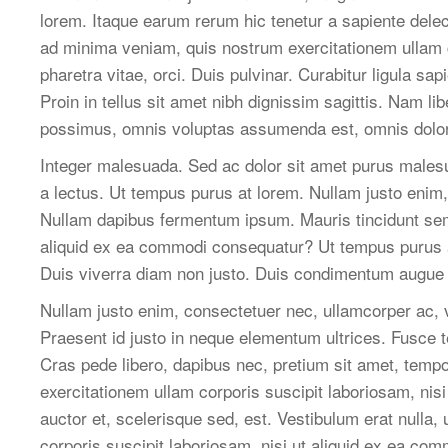
lorem. Itaque earum rerum hic tenetur a sapiente delec
ad minima veniam, quis nostrum exercitationem ullam c
pharetra vitae, orci. Duis pulvinar. Curabitur ligula sapi
Proin in tellus sit amet nibh dignissim sagittis. Nam 
possimus, omnis voluptas assumenda est, omnis dolor
Integer malesuada. Sed ac dolor sit amet purus malesu
a lectus. Ut tempus purus at lorem. Nullam justo enim
Nullam dapibus fermentum ipsum. Mauris tincidunt sem
aliquid ex ea commodi consequatur? Ut tempus purus a
Duis viverra diam non justo. Duis condimentum augue 
Nullam justo enim, consectetuer nec, ullamcorper ac, v
Praesent id justo in neque elementum ultrices. Fusce t
Cras pede libero, dapibus nec, pretium sit amet, temp
exercitationem ullam corporis suscipit laboriosam, n
auctor et, scelerisque sed, est. Vestibulum erat null
corporis suscipit laboriosam, nisi ut aliquid ex ea co