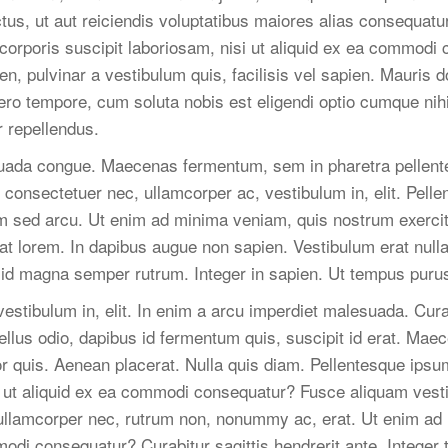
tus, ut aut reiciendis voluptatibus maiores alias consequatur
orporis suscipit laboriosam, nisi ut aliquid ex ea commodi 
en, pulvinar a vestibulum quis, facilisis vel sapien. Mauris do
libero tempore, cum soluta nobis est eligendi optio cumque n
 repellendus.
ada congue. Maecenas fermentum, sem in pharetra pellentesq
, consectetuer nec, ullamcorper ac, vestibulum in, elit. Pel
 sed arcu. Ut enim ad minima veniam, quis nostrum exercitat
t lorem. In dapibus augue non sapien. Vestibulum erat null
id magna semper rutrum. Integer in sapien. Ut tempus purus
estibulum in, elit. In enim a arcu imperdiet malesuada. Cur
ellus odio, dapibus id fermentum quis, suscipit id erat. Mae
or quis. Aenean placerat. Nulla quis diam. Pellentesque ip
isi ut aliquid ex ea commodi consequatur? Fusce aliquam ve
a, ullamcorper nec, rutrum non, nonummy ac, erat. Ut enim a
mmodi consequatur? Curabitur sagittis hendrerit ante. Intege