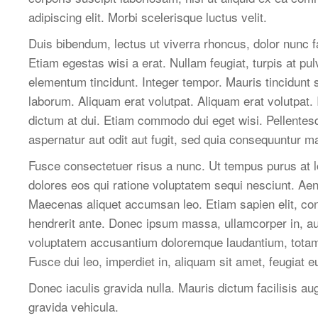
adipiscing elit. Morbi scelerisque luctus velit.
Duis bibendum, lectus ut viverra rhoncus, dolor nunc fa
Etiam egestas wisi a erat. Nullam feugiat, turpis at pul
elementum tincidunt. Integer tempor. Mauris tincidunt s
laborum. Aliquam erat volutpat. Aliquam erat volutpat. 
dictum at dui. Etiam commodo dui eget wisi. Pellente
aspernatur aut odit aut fugit, sed quia consequuntur 
Fusce consectetuer risus a nunc. Ut tempus purus at l
dolores eos qui ratione voluptatem sequi nesciunt. Aen
Maecenas aliquet accumsan leo. Etiam sapien elit, cons
hendrerit ante. Donec ipsum massa, ullamcorper in, auc
voluptatem accusantium doloremque laudantium, totam re
Fusce dui leo, imperdiet in, aliquam sit amet, feugiat 
Donec iaculis gravida nulla. Mauris dictum facilisis a
gravida vehicula.