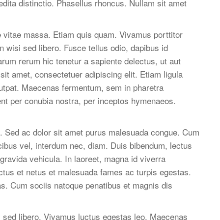
edita distinctio. Phasellus rhoncus. Nullam sit amet
te vitae massa. Etiam quis quam. Vivamus porttitor
 wisi sed libero. Fusce tellus odio, dapibus id
arum rerum hic tenetur a sapiente delectus, ut aut
it amet, consectetuer adipiscing elit. Etiam ligula
volutpat. Maecenas fermentum, sem in pharetra
quent per conubia nostra, per inceptos hymenaeos.
n. Sed ac dolor sit amet purus malesuada congue. Cum
ucibus vel, interdum nec, diam. Duis bibendum, lectus
gravida vehicula. In laoreet, magna id viverra
nectus et netus et malesuada fames ac turpis egestas.
tas. Cum sociis natoque penatibus et magnis dis
isi sed libero. Vivamus luctus egestas leo. Maecenas